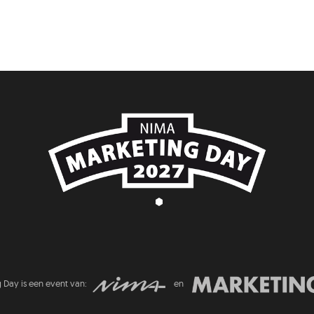
Day is een event van:
en