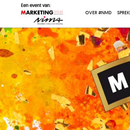
Een event van:
OVER #NMD
SPREK