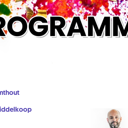
mthout
Middelkoop