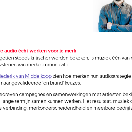
 je audio écht werken voor je merk
getten steeds kritischer worden bekeken, is muziek één van d
uwstenen van merkcommunicatie.
iederik van Middelkoop
zien hoe merken hun audiostrategie
k, naar gevalideerde ‘on brand’ keuzes.
gedreven campagnes en samenwerkingen met artiesten bekij
 lange termijn samen kunnen werken. Het resultaat: muziek di
e verbinding, merkonderscheidendheid en meetbare bedrijfsr