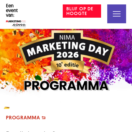
Een
BLIJF OP DE
event
HOOGTE
van:
PROGRAMMA