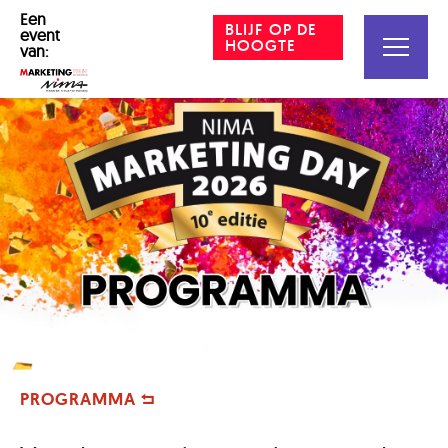
Een
BLIJF OP DE
event
HOOGTE
van:
PROGRAMMA