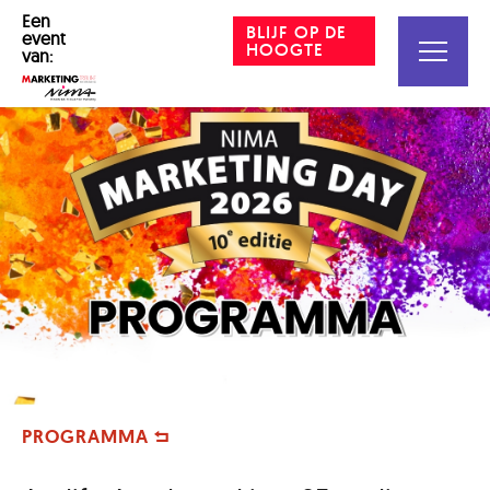
Een
BLIJF OP DE
event
HOOGTE
van:
PROGRAMMA