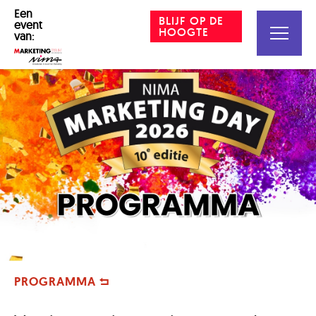
Een
BLIJF OP DE
event
HOOGTE
van:
PROGRAMMA