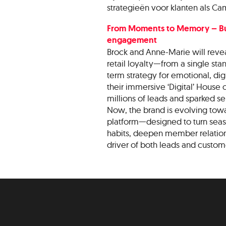
strategieën voor klanten als C
From Moments to Memory – Buil
engagement
Brock and Anne-Marie will revea
retail loyalty—from a single stan
term strategy for emotional, di
their immersive ‘Digital’ House o
millions of leads and sparked s
Now, the brand is evolving tow
platform—designed to turn seas
habits, deepen member relatio
driver of both leads and custome