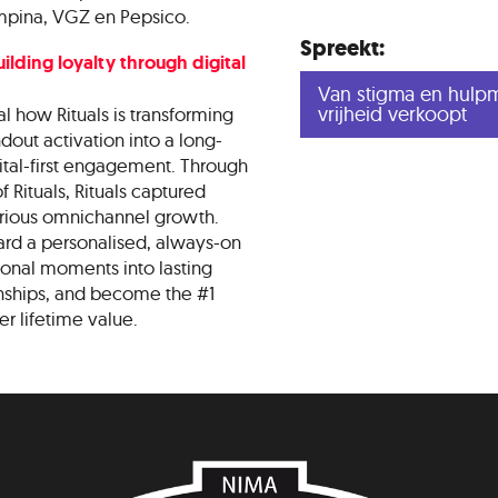
ampina, VGZ en Pepsico.
Spreekt:
ding loyalty through digital
Van stigma en hulpm
vrijheid verkoopt
l how Rituals is transforming
dout activation into a long-
gital-first engagement. Through
f Rituals, Rituals captured
erious omnichannel growth.
ard a personalised, always-on
onal moments into lasting
nships, and become the #1
r lifetime value.