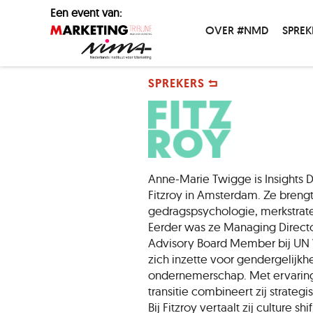
Een event van:
OVER #NMD
SPREK
SPREKERS
Anne-Marie Twigge is Insights Di
Fitzroy in Amsterdam. Ze brengt
gedragspsychologie, merkstrate
Eerder was ze Managing Direc
Advisory Board Member bij UN
zich inzette voor gendergelijkh
ondernemerschap. Met ervaring 
transitie combineert zij strategi
Bij Fitzroy vertaalt zij culture s