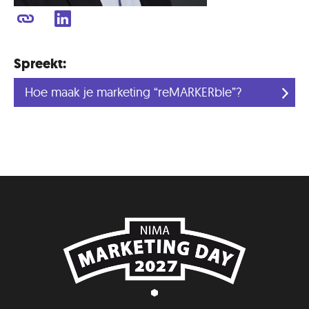
Spreekt:
Hoe maak je marketing “reMARKERble”?