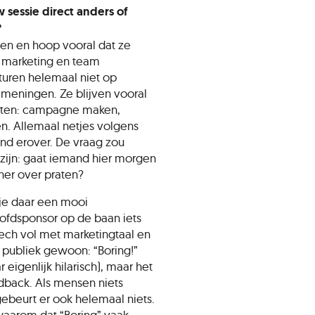
sessie direct anders of
?
agen en hoop vooral dat ze
un marketing en team
sturen helemaal niet op
n meningen. Ze blijven vooral
itten: campagne maken,
en. Allemaal netjes volgens
and erover. De vraag zou
 zijn: gaat iemand hier morgen
ner over praten?
 je daar een mooi
ofdsponsor op de baan iets
ch vol met marketingtaal en
 publiek gewoon: “Boring!”
r eigenlijk hilarisch), maar het
edback. Als mensen niets
gebeurt er ook helemaal niets.
 waarom dat “Boring” vaak