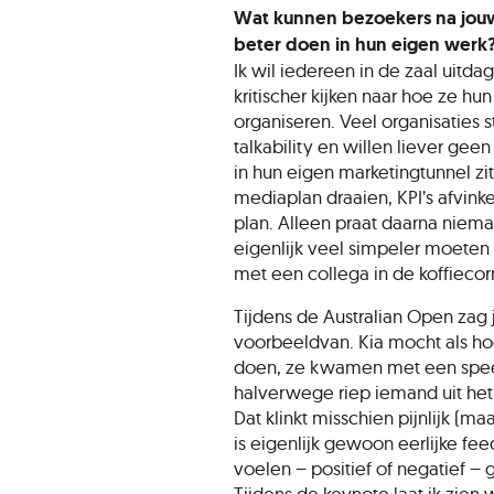
Wat kunnen bezoekers na jouw 
beter doen in hun eigen werk
Ik wil iedereen in de zaal uitd
kritischer kijken naar hoe ze h
organiseren. Veel organisaties 
talkability en willen liever gee
in hun eigen marketingtunnel z
mediaplan draaien, KPI’s afvink
plan. Alleen praat daarna niem
eigenlijk veel simpeler moeten
met een collega in de koffiecor
Tijdens de Australian Open zag
voorbeeldvan. Kia mocht als ho
doen, ze kwamen met een spee
halverwege riep iemand uit het
Dat klinkt misschien pijnlijk (maa
is eigenlijk gewoon eerlijke fe
voelen – positief of negatief – 
Tijdens de keynote laat ik zien