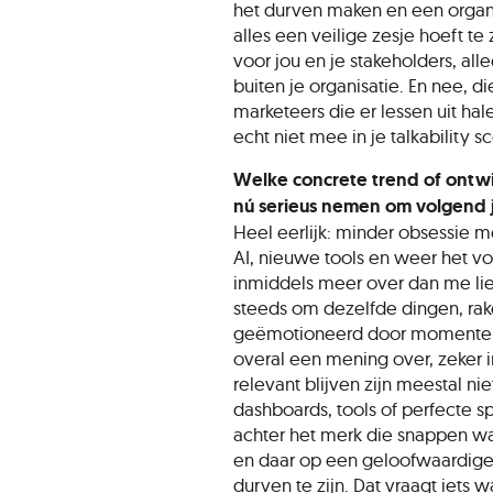
het durven maken en een organi
alles een veilige zesje hoeft te
voor jou en je stakeholders, al
buiten je organisatie. En nee, d
marketeers die er lessen uit hal
echt niet mee in je talkability s
Welke concrete trend of ontw
nú serieus nemen om volgend ja
Heel eerlijk: minder obsessie m
AI, nieuwe tools en weer het vo
inmiddels meer over dan me lie
steeds om dezelfde dingen, ra
geëmotioneerd door momenten
overal een mening over, zeker 
relevant blijven zijn meestal 
dashboards, tools of perfecte sp
achter het merk die snappen w
en daar op een geloofwaardige
durven te zijn. Dat vraagt iets w