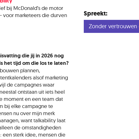
ility
ef bij McDonald’s de motor
Spreekt:
 – voor marketeers die durven
Zonder vertrouwen g
vatting die jij in 2026 nog
het tijd om die los te laten?
e bouwen plannen,
entkalenders alsof marketing
wijl de campagnes waar
estal ontstaan uit iets heel
ste moment en een team dat
om bij elke campagne te
mensen nu over mijn merk
managen, want talkability laat
n alleen de omstandigheden
: een sterk idee, mensen die