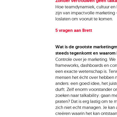
Zonder vertrouwen geen talkab
Hoe teamdynamiek, cultuur en l
zijn van impactvolle marketing
loslaten om vooruit te komen.
5 vragen aan Brett
Wat is de grootste marketingmis
steeds tegenkomt en waarom is 
Controle over je marketing. W
frameworks, dashboards en cont
een exacte wetenschap is. Ter
mensen het écht over hebben me
anders: een goed idee, het jui
durft. Zelf enorm voorstander 
zoeken naar talkability: gaan 
praten? Dat is erg lastig om te 
zich niet echt managen. Je ka
creëren waarin het kan ontstaan