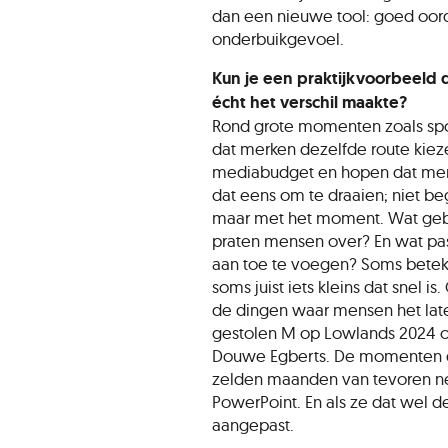
dan een nieuwe tool: goed oor
onderbuikgevoel.
Kun je een praktijkvoorbeeld
écht het verschil maakte?
Rond grote momenten zoals sport
dat merken dezelfde route kie
mediabudget en hopen dat men
dat eens om te draaien; niet 
maar met het moment. Wat gebe
praten mensen over? En wat pas
aan toe te voegen? Soms bete
soms juist iets kleins dat snel i
de dingen waar mensen het lat
gestolen M op Lowlands 2024 o
Douwe Egberts. De momenten d
zelden maanden van tevoren net
PowerPoint. En als ze dat wel 
aangepast.