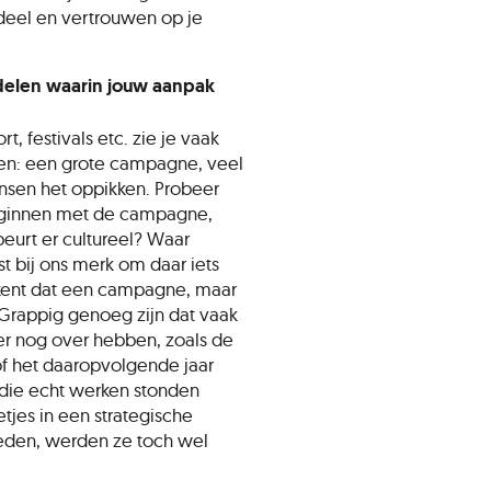
deel en vertrouwen op je
 delen waarin jouw aanpak
, festivals etc. zie je vaak
zen: een grote campagne, veel
sen het oppikken. Probeer
beginnen met de campagne,
urt er cultureel? Waar
t bij ons merk om daar iets
kent dat een campagne, maar
s. Grappig genoeg zijn dat vaak
er nog over hebben, zoals de
f het daaropvolgende jaar
ie echt werken stonden
jes in een strategische
deden, werden ze toch wel