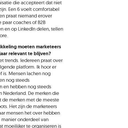
satie die accepteert dat niet
 zijn. Een 6 voelt comfortabel
leen praat niemand erover
ie paar coaches of B2B
en en op LinkedIn delen, tellen
core.
ikkeling moeten marketeers
ar relevant te blijven?
et trends. Iedereen praat over
lgende platform. Ik hoor er
f is. Mensen lachen nog
ken nog steeds
 en hebben nog steeds
in Nederland. De merken die
niet de merken met de meeste
ots. Het zijn de marketeers
aar mensen het over hebben
 manier onderdeel van
at moeilijker te organiseren is