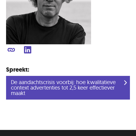
Spreekt:
De aandachtscrisis voorbij: hoe kwalitatieve
context advertenties tot 2,5 keer effectiever
maakt