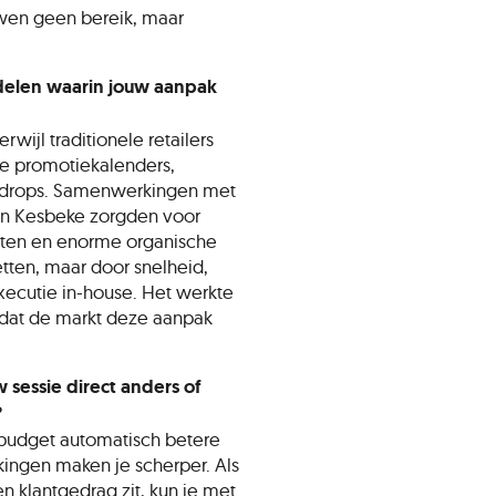
wen geen bereik, maar
 delen waarin jouw aanpak
rwijl traditionele retailers
e promotiekalenders,
e drops. Samenwerkingen met
en Kesbeke zorgden voor
cten en enorme organische
tten, maar door snelheid,
executie in-house. Het werkte
 dat de markt deze aanpak
sessie direct anders of
?
budget automatisch betere
kingen maken je scherper. Als
n klantgedrag zit, kun je met