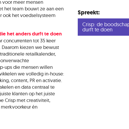
n voor meer mensen
et het team bouwt ze aan een
Spreekt:
aar ook het voedselsysteem
.
Crisp: de boodscha
durft te doen
ie het anders durft te doen
r concurrenten tot 35 keer
. Daarom kiezen we bewust
aditionele retailkalender,
 onverwachte
p-ups die mensen willen
ikkelen we volledig in-house:
king, content, PR en activatie.
akelen en data centraal te
uiste klanten op het juiste
 Crisp met creativiteit,
l merkvoorkeur én