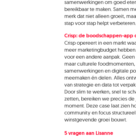
samenwerkingen om goed ete
bereikbaar te maken. Samen m
merk dat niet alleen groeit, m
stap voor stap helpt verbeteren
Crisp: de boodschappen-app d
Crisp opereert in een markt waa
meer marketingbudget hebben
voor een andere aanpak. Geen tr
maar culturele foodmomenten,
samenwerkingen en digitale po
meemaken én delen. Alles ontw
van strategie en data tot verpak
Door slim te werken, snel te sch
zetten, bereiken we precies de j
moment. Deze case laat zien hoe
community en focus structuree
winstgevende groei bouwt.
5 vragen aan Lisanne