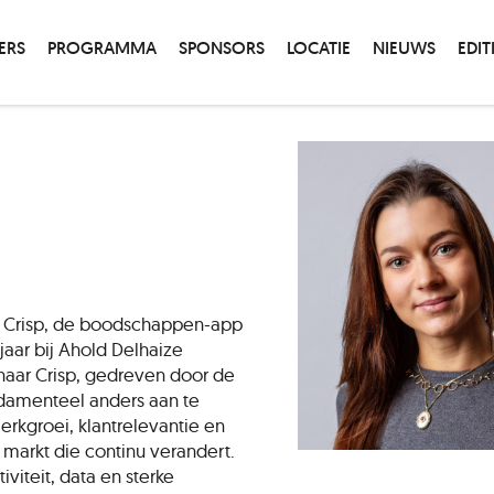
ERS
PROGRAMMA
SPONSORS
LOCATIE
NIEUWS
EDIT
ij Crisp, de boodschappen-app
jaar bij Ahold Delhaize
naar Crisp, gedreven door de
ndamenteel anders aan te
erkgroei, klantrelevantie en
markt die continu verandert.
iviteit, data en sterke