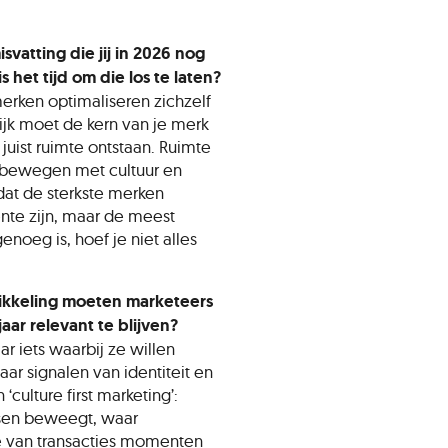
vatting die jij in 2026 nog
het tijd om die los te laten?
 merken optimaliseren zichzelf
ijk moet de kern van je merk
uist ruimte ontstaan. Ruimte
 bewegen met cultuur en
dat de sterkste merken
nte zijn, maar de meest
enoeg is, hoef je niet alles
ikkeling moeten marketeers
ar relevant te blijven?
 iets waarbij ze willen
ar signalen van identiteit en
 ‘culture first marketing’:
sen beweegt, waar
e van transacties momenten