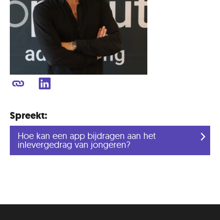
Spreekt:
Hoe kan een app bijdragen aan het
inlevergedrag van jongeren?