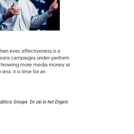
an ever, effectiveness is a
 means campaigns under-perform
. Throwing more media money at
ss: it is time for an
licis Groupe. En zal in het Engels