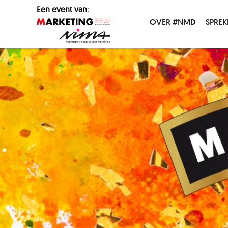
Een event van:
OVER #NMD
SPREK