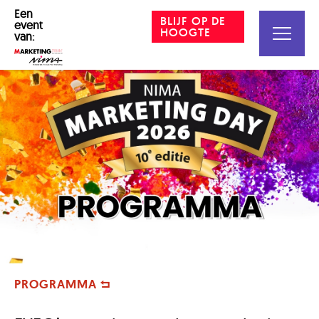
Een
BLIJF OP DE
event
HOOGTE
van:
PROGRAMMA