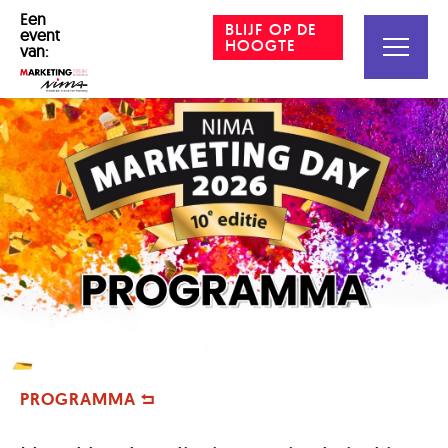
Een
BLIJF OP DE
event
HOOGTE
van:
PROGRAMMA