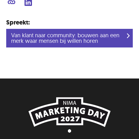
Spreekt:
Van klant naar community: bouwen aan een
merk waar mensen bij willen horen