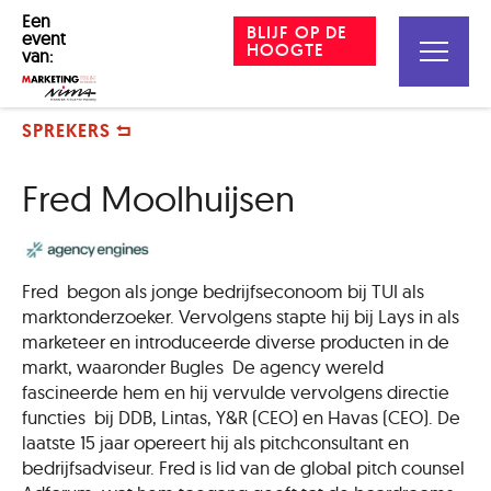
Een
BLIJF OP DE
event
HOOGTE
van:
SPREKERS
Fred Moolhuijsen
Fred begon
als jonge bedrijfseconoom bij TUI als
marktonderzoeker. Vervolgens stapte hij bij Lays in als
marketeer en introduceerde diverse producten in de
markt, waaronder
Bugles
De agency wereld
fascineerde hem en hij vervulde vervolgens
directie
functies
bij
DDB,
Lintas
, Y&R (CEO) en
Havas
(CEO). De
laatste 15 jaar opereert hij als pitchconsultant en
bedrijfsadviseur. Fred is lid van de
global
pitch counsel