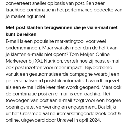
converteert sneller op basis van post. Een zéér
krachtige combinatie in het performance gedeelte van
je
marketingfunnel
.
Met post k
lanten terugwinnen die je via e-mail niet
kunt bereiken
E-mail is een populaire marketingtool voor veel
ondernemingen. Maar wat als meer dan de helft van
je klanten e-mails niet opent?
Tom Meijer, O
nline
Marketeer bij XXL
Nutrition
,
vertelt hoe zij n
aast e-mail
ook post in
zetten
voor meer impact
.
Bijvoorbeeld
vanuit een
geautomatiseerde
c
ampagne
waarbij
een
gepersonaliseerd poststuk automatisch word
t
ingezet
als een e-mail drie keer niet wordt geopend.
Maar
ook
de combinatie p
ost en e-mail is een krachtig. Het
toevoegen van post aan e-mail zorgt voor een hogere
openingsrate
, verwerking en engagement.
Dat blijkt
uit het
Crossmediaal
neuromarketingonderzoek
post &
online, uitgevoerd door
Unravel
in april 2024.