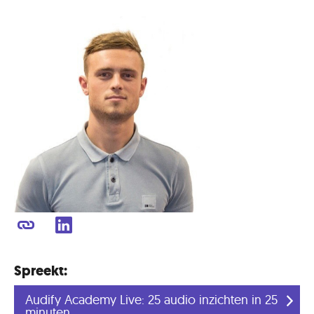
Spreekt:
Audify Academy Live: 25 audio inzichten in 25
minuten