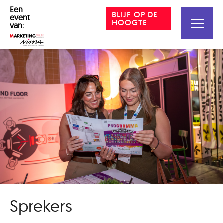
Een
BLIJF OP DE
event
HOOGTE
van:
Sprekers